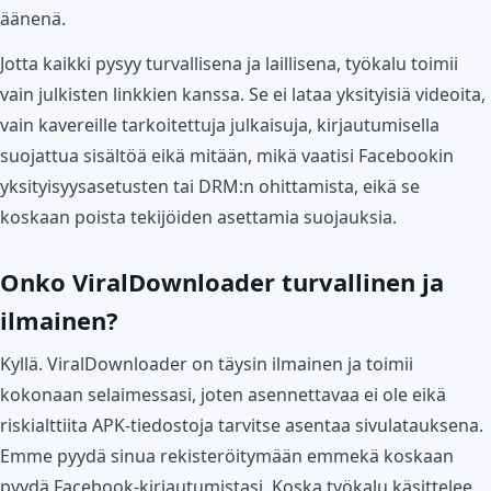
äänenä.
Jotta kaikki pysyy turvallisena ja laillisena, työkalu toimii
vain julkisten linkkien kanssa. Se ei lataa yksityisiä videoita,
vain kavereille tarkoitettuja julkaisuja, kirjautumisella
suojattua sisältöä eikä mitään, mikä vaatisi Facebookin
yksityisyysasetusten tai DRM:n ohittamista, eikä se
koskaan poista tekijöiden asettamia suojauksia.
Onko ViralDownloader turvallinen ja
ilmainen?
Kyllä. ViralDownloader on täysin ilmainen ja toimii
kokonaan selaimessasi, joten asennettavaa ei ole eikä
riskialttiita APK-tiedostoja tarvitse asentaa sivulatauksena.
Emme pyydä sinua rekisteröitymään emmekä koskaan
pyydä Facebook-kirjautumistasi. Koska työkalu käsittelee