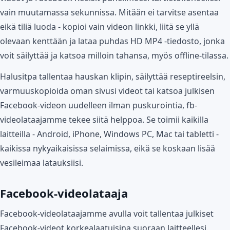
vain muutamassa sekunnissa. Mitään ei tarvitse asentaa
eikä tiliä luoda - kopioi vain videon linkki, liitä se yllä
olevaan kenttään ja lataa puhdas HD MP4 -tiedosto, jonka
voit säilyttää ja katsoa milloin tahansa, myös offline-tilassa.
Halusitpa tallentaa hauskan klipin, säilyttää reseptireelsin,
varmuuskopioida oman sivusi videot tai katsoa julkisen
Facebook-videon uudelleen ilman puskurointia, fb-
videolataajamme tekee siitä helppoa. Se toimii kaikilla
laitteilla - Android, iPhone, Windows PC, Mac tai tabletti -
kaikissa nykyaikaisissa selaimissa, eikä se koskaan lisää
vesileimaa latauksiisi.
Facebook-videolataaja
Facebook-videolataajamme avulla voit tallentaa julkiset
Facebook-videot korkealaatuisina suoraan laitteellesi.