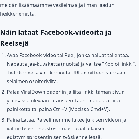
meidän lisäämäämme vesileimaa ja ilman laadun
heikkenemistä.
Näin lataat Facebook-videoita ja
Reelsejä
Avaa Facebook-video tai Reel, jonka haluat tallentaa.
Napauta Jaa-kuvaketta (nuolta) ja valitse "Kopioi linkki".
Tietokoneella voit kopioida URL-osoitteen suoraan
selaimen osoiteriviltä.
Palaa ViralDownloaderiin ja liitä linkki tämän sivun
yläosassa olevaan latauskenttään - napauta Liitä-
painiketta tai paina Ctrl+V (Macissa Cmd+V).
Paina Lataa. Palvelimemme lukee julkisen videon ja
valmistelee tiedostosi - näet reaaliaikaisen
edistymisprosentin sen työskennellessä.