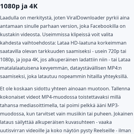
1080p ja 4K
Laadulla on merkitystä, joten ViralDownloader pyrkii aina
antamaan sinulle parhaan version, joka Facebookilla on
kustakin videosta. Useimmissa klipeissä voit valita
kahdesta vaihtoehdosta: Lataa HD-laatuna korkeimman
saatavilla olevan tarkkuuden saamiseksi - usein 720p tai
1080p, ja jopa 4K, jos alkuperäinen ladattiin niin - tai Lataa
matalalaatuisena kevyemmän, dataystävällisen MP4:n
saamiseksi, joka latautuu nopeammin hitailla yhteyksillä.
Et ole koskaan sidottu yhteen ainoaan muotoon. Tallenna
kokonaiset videot MP4-muodossa toistettavaksi millä
tahansa mediasoittimella, tai poimi pelkkä ääni MP3-
muodossa, kun tarvitset vain musiikin tai puheen. Jokainen
lataus säilyttää alkuperäisen kuvasuhteen - vaaka
uutisvirran videoille ja koko näytön pysty Reelseille - ilman