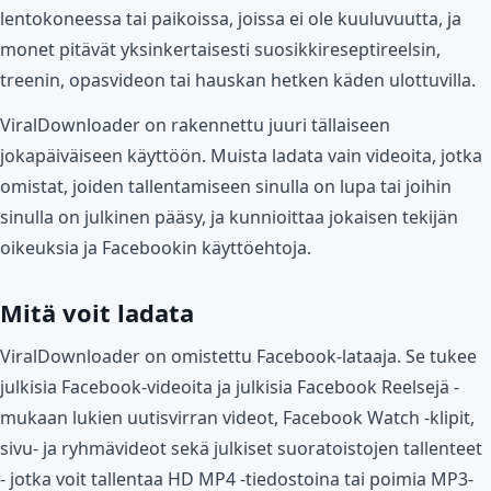
lentokoneessa tai paikoissa, joissa ei ole kuuluvuutta, ja
monet pitävät yksinkertaisesti suosikkireseptireelsin,
treenin, opasvideon tai hauskan hetken käden ulottuvilla.
ViralDownloader on rakennettu juuri tällaiseen
jokapäiväiseen käyttöön. Muista ladata vain videoita, jotka
omistat, joiden tallentamiseen sinulla on lupa tai joihin
sinulla on julkinen pääsy, ja kunnioittaa jokaisen tekijän
oikeuksia ja Facebookin käyttöehtoja.
Mitä voit ladata
ViralDownloader on omistettu Facebook-lataaja. Se tukee
julkisia Facebook-videoita ja julkisia Facebook Reelsejä -
mukaan lukien uutisvirran videot, Facebook Watch -klipit,
sivu- ja ryhmävideot sekä julkiset suoratoistojen tallenteet
- jotka voit tallentaa HD MP4 -tiedostoina tai poimia MP3-