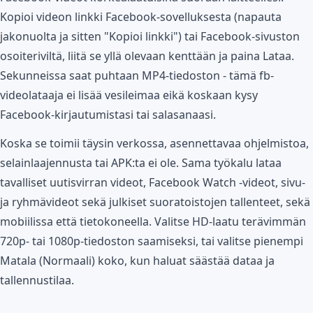
Kopioi videon linkki Facebook-sovelluksesta (napauta
jakonuolta ja sitten "Kopioi linkki") tai Facebook-sivuston
osoiteriviltä, liitä se yllä olevaan kenttään ja paina Lataa.
Sekunneissa saat puhtaan MP4-tiedoston - tämä fb-
videolataaja ei lisää vesileimaa eikä koskaan kysy
Facebook-kirjautumistasi tai salasanaasi.
Koska se toimii täysin verkossa, asennettavaa ohjelmistoa,
selainlaajennusta tai APK:ta ei ole. Sama työkalu lataa
tavalliset uutisvirran videot, Facebook Watch -videot, sivu-
ja ryhmävideot sekä julkiset suoratoistojen tallenteet, sekä
mobiilissa että tietokoneella. Valitse HD-laatu terävimmän
720p- tai 1080p-tiedoston saamiseksi, tai valitse pienempi
Matala (Normaali) koko, kun haluat säästää dataa ja
tallennustilaa.