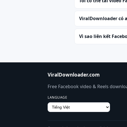
Tôi có thể tải video 
ViralDownloader có 
Vì sao liên kết Face
ViralDownloader.com
Free Facebook video & Reels downloa
LANGUAGE