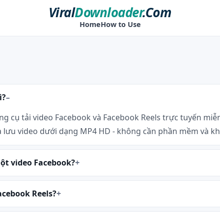
Viral
Downloader
.Com
Home
How to Use
ì?
ng cụ tải video Facebook và Facebook Reels trực tuyến miễn
à lưu video dưới dạng MP4 HD - không cần phần mềm và kh
một video Facebook?
acebook Reels?