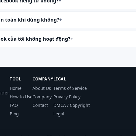
Facebook riêng tư không?
an toàn khi dùng không?
book của tôi không hoạt động?
TOOL
COMPANY
LEGAL
Home
About Us
Terms of Service
der.
How to Use
Company
Privacy Policy
FAQ
Contact
DMCA / Copyright
Blog
Legal